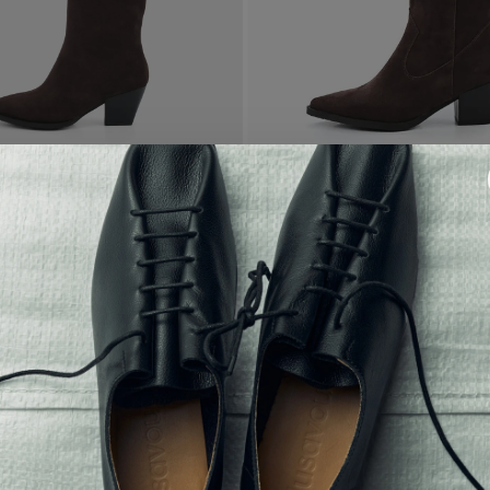
ы [ amore ]
казаки [ west ]
28 900 ₽