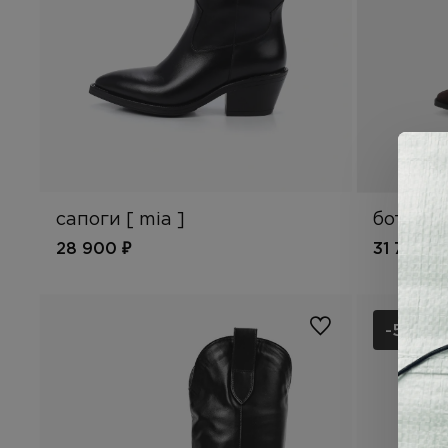
сапоги [ mia ]
ботфорт
28 900 ₽
31 700 ₽
-50%