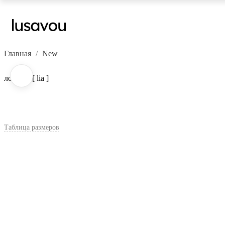
Главная
New
лоферы [ lia ]
Таблица размеров
В корзину