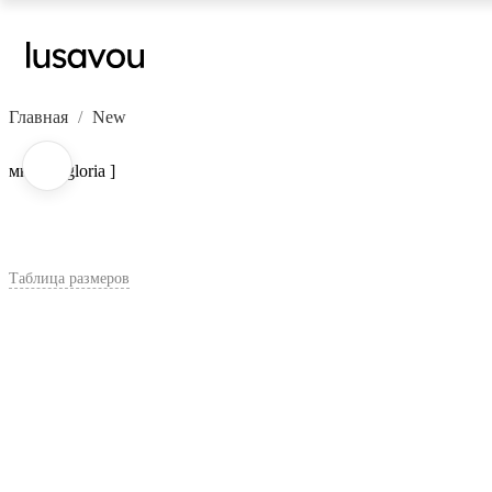
Главная
New
мюли [ gloria ]
Таблица размеров
В корзину