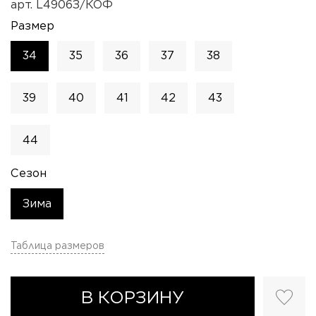
арт.
L4906З/КОФ
Размер
34
35
36
37
38
39
40
41
42
43
44
Сезон
Зима
Таблица размеров
В КОРЗИНУ