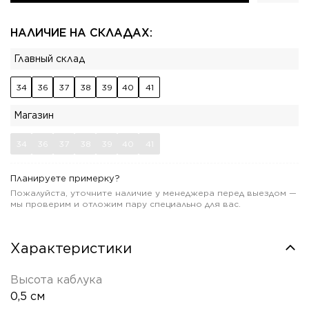
НАЛИЧИЕ НА СКЛАДАХ:
Главный склад
34
36
37
38
39
40
41
Магазин
34
36
37
38
39
40
41
Планируете примерку?
Пожалуйста, уточните наличие у менеджера перед выездом —
мы проверим и отложим пару специально для вас.
Характеристики
Высота каблука
0,5 см