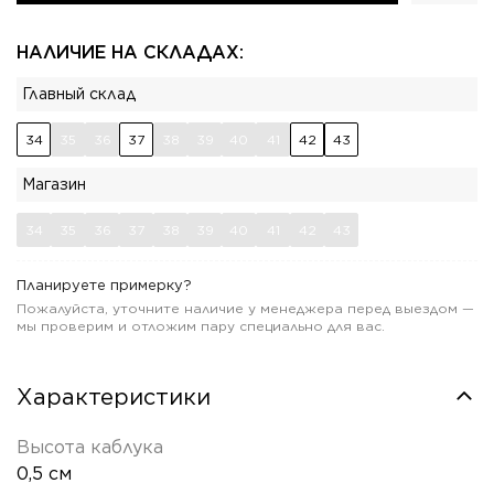
НАЛИЧИЕ НА СКЛАДАХ:
Главный склад
34
35
36
37
38
39
40
41
42
43
Магазин
34
35
36
37
38
39
40
41
42
43
Планируете примерку?
Пожалуйста, уточните наличие у менеджера перед выездом —
мы проверим и отложим пару специально для вас.
Характеристики
Высота каблука
0,5 см