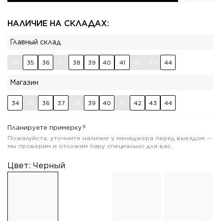
НАЛИЧИЕ НА СКЛАДАХ:
Главный склад
34
35
36
37
38
39
40
41
42
43
44
Магазин
34
35
36
37
38
39
40
41
42
43
44
Планируете примерку?
Пожалуйста, уточните наличие у менеджера перед выездом —
мы проверим и отложим пару специально для вас.
Цвет:
Черный