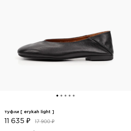
туфли [ erykah light ]
11 635 ₽
17 900 ₽