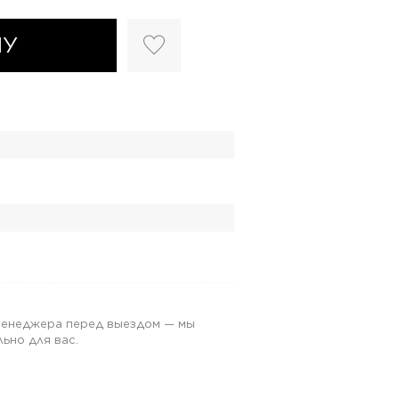
НУ
 менеджера перед выездом — мы
ьно для вас.