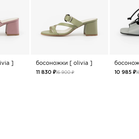
via ]
босоножки [ olivia ]
босонож
11 830 ₽
10 985 ₽
16 900 ₽
1