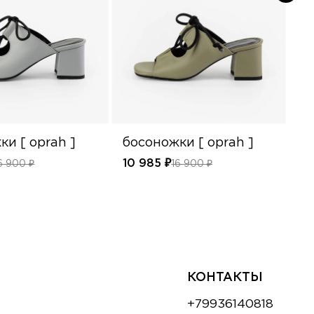
ки [ oprah ]
босоножки [ oprah ]
бо
10 985 ₽
10
6 900 ₽
16 900 ₽
КОНТАКТЫ
+79936140818