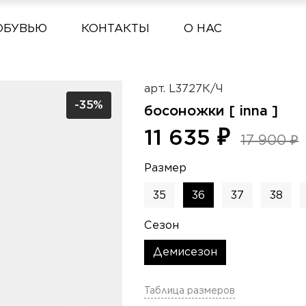
ОБУВЬЮ
КОНТАКТЫ
О НАС
арт.
L3727К/Ч
-35%
босоножки [ inna ]
11 635 ₽
17 900 ₽
Размер
35
36
37
38
Сезон
Демисезон
Таблица размеров