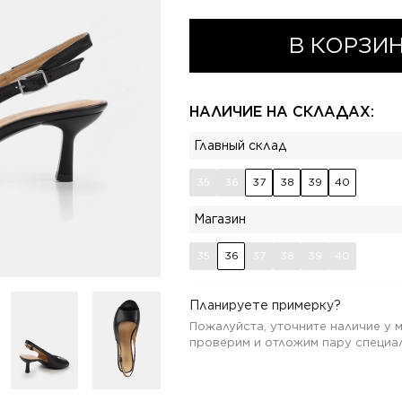
В КОРЗИ
НАЛИЧИЕ НА СКЛАДАХ:
Главный склад
35
36
37
38
39
40
Магазин
35
36
37
38
39
40
Планируете примерку?
Пожалуйста, уточните наличие у
проверим и отложим пару специал