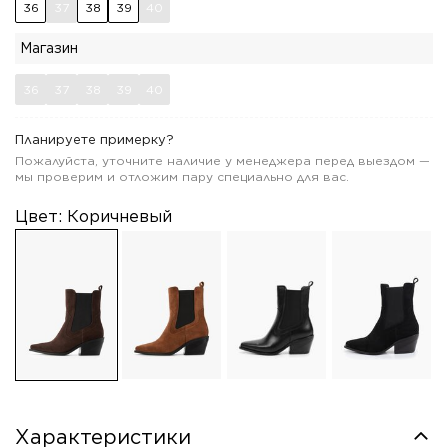
36
37
38
39
40
Магазин
36
37
38
39
40
Планируете примерку?
Пожалуйста, уточните наличие у менеджера перед выездом —
мы проверим и отложим пару специально для вас.
Цвет:
Коричневый
Характеристики