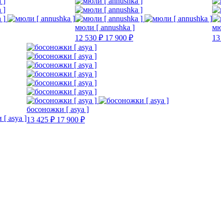
мюли [ annushka ]
мю
12 530 ₽
17 900 ₽
13
босоножки [ asya ]
13 425 ₽
17 900 ₽