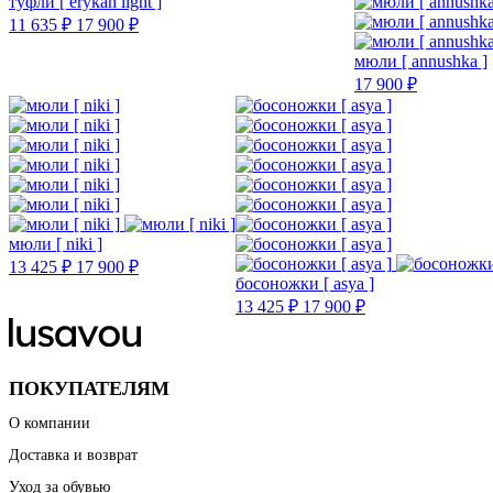
туфли [ erykah light ]
11 635 ₽
17 900 ₽
мюли [ annushka ]
17 900 ₽
мюли [ niki ]
13 425 ₽
17 900 ₽
босоножки [ asya ]
13 425 ₽
17 900 ₽
ПОКУПАТЕЛЯМ
О компании
Доставка и возврат
Уход за обувью