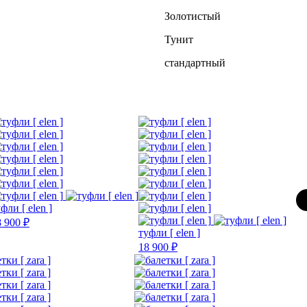
Золотистый
Тунит
стандартный
фли [ elen ]
8 900 ₽
туфли [ elen ]
18 900 ₽