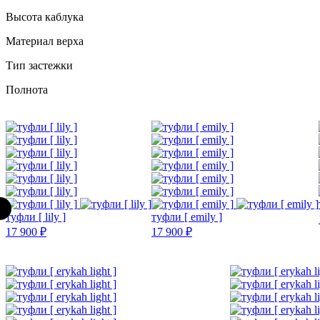
Высота каблука
Материал верха
Тип застежки
Полнота
туфли [ lily ]
туфли [ emily ]
17 900 ₽
17 900 ₽