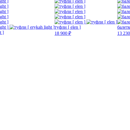
туфли [ elen ]
балетк
t ]
18 900 ₽
13 230