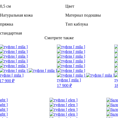
0,5 см
Цвет
Натуральная кожа
Материал подошвы
пряжка
Тип каблука
стандартная
Смотрите также
туфли [ mila ]
туфли [ mila ]
ту
17 900 ₽
17 900 ₽
1