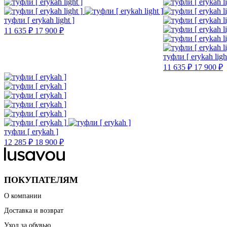
туфли [ erykah light ]
11 635 ₽
17 900 ₽
туфли [ erykah ligh
11 635 ₽
17 900 ₽
туфли [ erykah ]
12 285 ₽
18 900 ₽
ПОКУПАТЕЛЯМ
О компании
Доставка и возврат
Уход за обувью