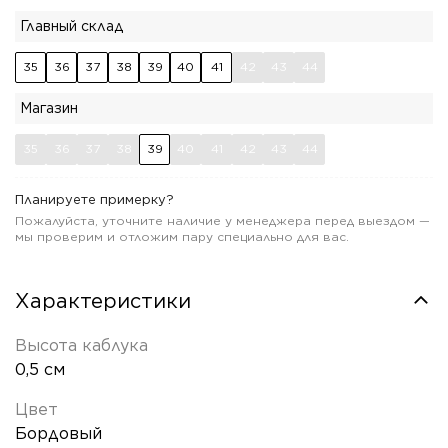
Главный склад
35
36
37
38
39
40
41
42
43
44
Магазин
35
36
37
38
39
40
41
42
43
44
Планируете примерку?
Пожалуйста, уточните наличие у менеджера перед выездом —
мы проверим и отложим пару специально для вас.
Характеристики
Высота каблука
0,5 см
Цвет
Бордовый