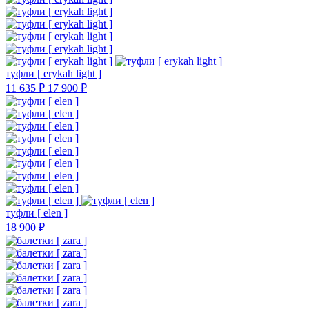
туфли [ erykah light ]
11 635 ₽
17 900 ₽
туфли [ elen ]
18 900 ₽