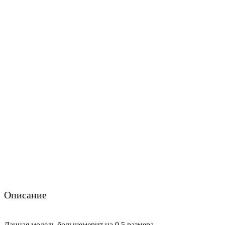
Описание
Данная модель большемерит на 0,5 размера