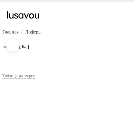
Главная
Лоферы
лоферы [ lia ]
Таблица размеров
В корзину
Цвет:
Кофейный