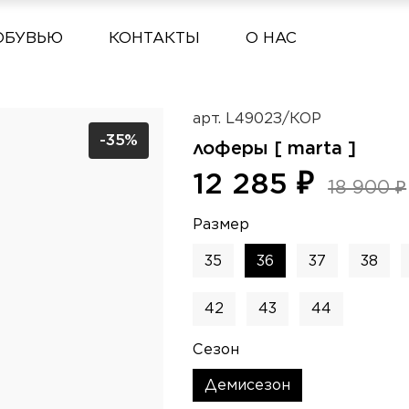
ОБУВЬЮ
КОНТАКТЫ
О НАС
арт.
L4902З/КОР
-35%
лоферы [ marta ]
12 285 ₽
18 900 ₽
Размер
35
36
37
38
42
43
44
Сезон
Демисезон