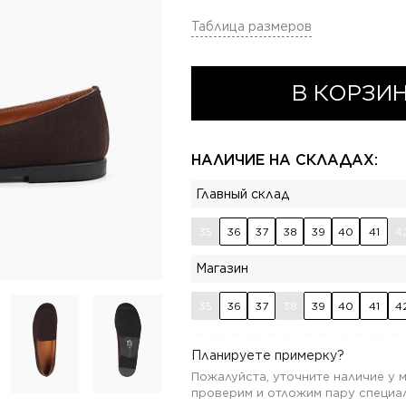
Таблица размеров
В КОРЗИ
НАЛИЧИЕ НА СКЛАДАХ:
Главный склад
35
36
37
38
39
40
41
4
Магазин
35
36
37
38
39
40
41
4
Планируете примерку?
Пожалуйста, уточните наличие у
проверим и отложим пару специал