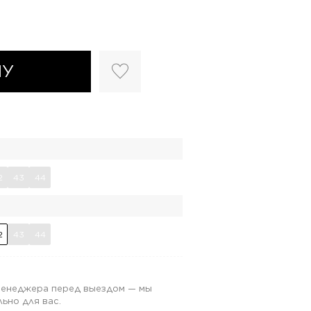
НУ
2
43
44
2
43
44
 менеджера перед выездом — мы
ьно для вас.