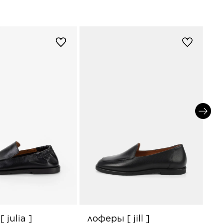
 julia ]
лоферы [ jill ]
л