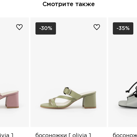
Смотрите также
-30%
-35%
via ]
босоножки [ olivia ]
босонож