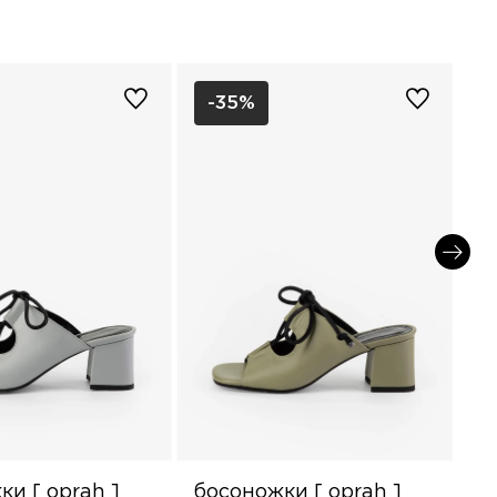
-35%
ки [ oprah ]
босоножки [ oprah ]
бо