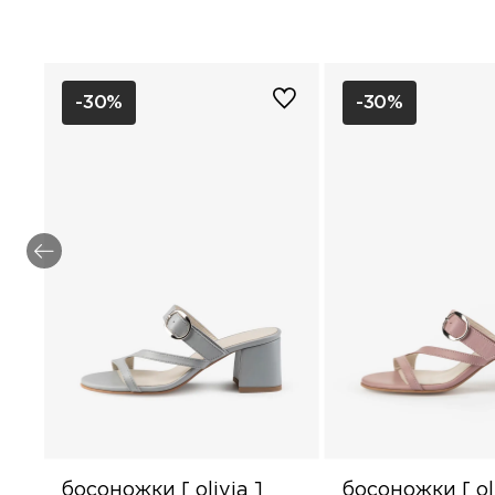
-30%
-30%
босоножки [ olivia ]
босоножки [ oli