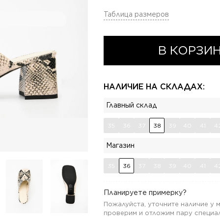
Таблица размеров
В КОРЗИ
НАЛИЧИЕ НА СКЛАДАХ:
Главный склад
35
36
37
38
39
40
41
4
Магазин
35
36
37
38
39
40
41
4
Планируете примерку?
Пожалуйста, уточните наличие у
проверим и отложим пару специал