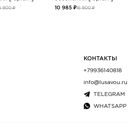
10 985 ₽
10
6 900 ₽
16 900 ₽
КОНТАКТЫ
+79936140818
info@lusavou.ru
TELEGRAM
WHATSAPP