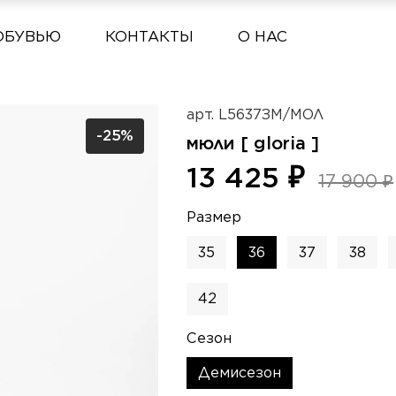
ОБУВЬЮ
КОНТАКТЫ
О НАС
арт.
L5637ЗМ/МОЛ
-25%
мюли [ gloria ]
13 425 ₽
17 900 ₽
Размер
35
36
37
38
42
Сезон
Демисезон