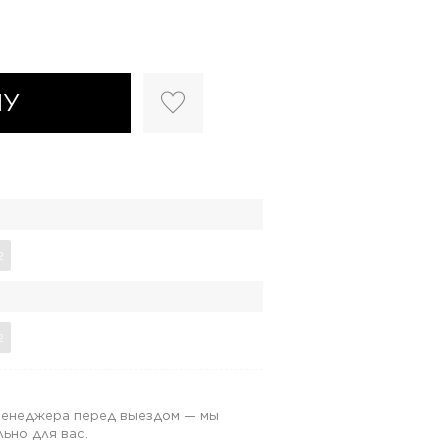
НУ
2
2
 менеджера перед выездом — мы
ьно для вас.