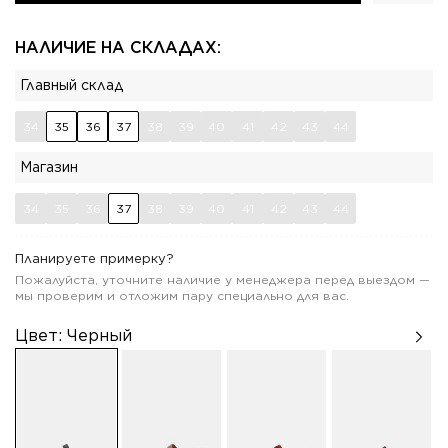
НАЛИЧИЕ НА СКЛАДАХ:
Главный склад
34
35
36
37
38
39
40
41
42
43
44
Магазин
34
35
36
37
38
39
40
41
42
43
44
Планируете примерку?
Пожалуйста, уточните наличие у менеджера перед выездом —
мы проверим и отложим пару специально для вас.
Цвет:
Черный