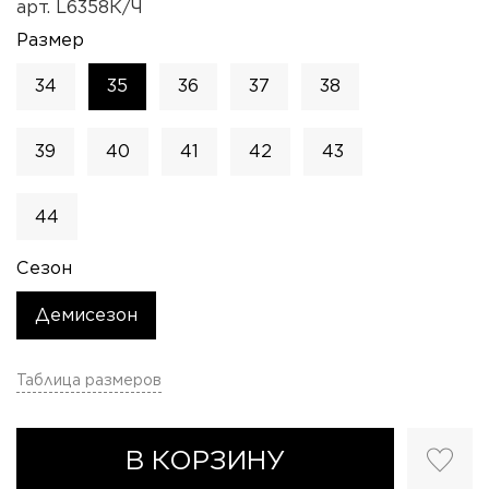
арт.
L6358К/Ч
Размер
34
35
36
37
38
39
40
41
42
43
44
Сезон
Демисезон
Таблица размеров
В КОРЗИНУ