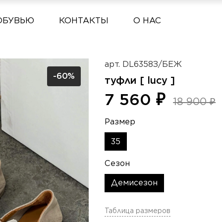
ОБУВЬЮ
КОНТАКТЫ
О НАС
арт.
DL6358З/БЕЖ
-60%
туфли [ lucy ]
7 560 ₽
18 900 ₽
Размер
35
Сезон
Демисезон
Таблица размеров