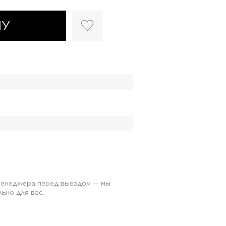
НУ
 менеджера перед выездом — мы
ьно для вас.