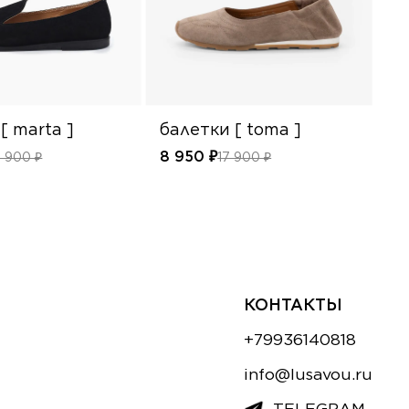
[ marta ]
балетки [ toma ]
б
8 950 ₽
8 
8 900 ₽
17 900 ₽
КОНТАКТЫ
+79936140818
info@lusavou.ru
TELEGRAM